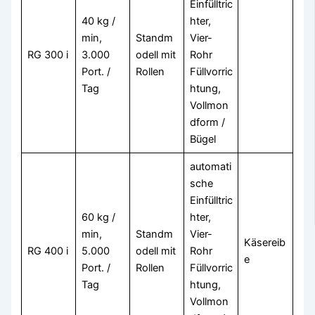
Einfülltric
40 kg /
hter,
min,
Standm
Vier-
RG 300 i
3.000
odell mit
Rohr
Port. /
Rollen
Füllvorric
Tag
htung,
Vollmon
dform /
Bügel
automati
sche
Einfülltric
60 kg /
hter,
min,
Standm
Vier-
Käsereib
RG 400 i
5.000
odell mit
Rohr
e
Port. /
Rollen
Füllvorric
Tag
htung,
Vollmon