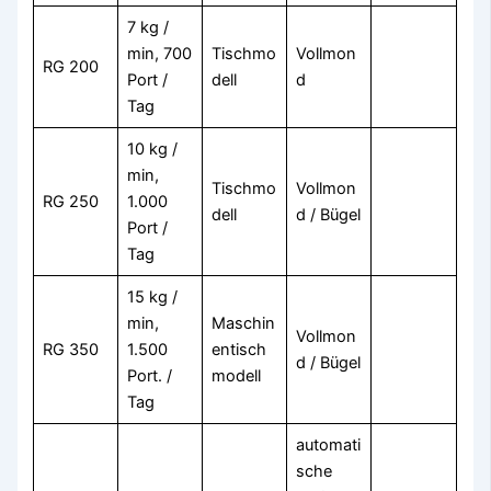
7 kg /
min, 700
Tischmo
Vollmon
RG 200
Port /
dell
d
Tag
10 kg /
min,
Tischmo
Vollmon
RG 250
1.000
dell
d / Bügel
Port /
Tag
15 kg /
min,
Maschin
Vollmon
RG 350
1.500
entisch
d / Bügel
Port. /
modell
Tag
automati
sche